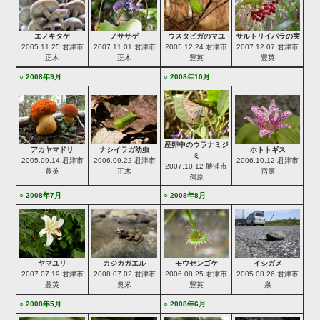
ウスタビガのマユ
サルトリイバラの実
エノキタケ
ノササゲ
2005.12.24 君津市
2007.12.07 君津市
2005.11.25 君津市
2007.11.01 君津市
豊英
豊英
正木
正木
○ 2008年9月
○ 2008年10月
産卵中のウラナミジ
ホトトギス
アカヤマドリ
ナシイラガ幼虫
ミ
2006.10.12 君津市
2005.09.14 君津市
2006.09.22 君津市
2007.10.12 勝浦市
宿原
豊英
正木
鵜原
○ 2008年7月
○ 2008年8月
モウセンゴケ
イシガメ
ヤマユリ
カジカガエル
2006.08.25 君津市
2005.08.26 君津市
2007.07.19 君津市
2008.07.02 君津市
豊英
泉
豊英
奥米
○ 2008年5月
○ 2008年6月