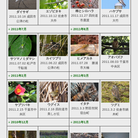
柿とシロハラ
エゾビタキ
ハヤブサ
ダイサギ
2011.11.27 四街道
2011.10.12 佐倉市
2011.11.17 成田市
2011.10.16 成田市
市鹿渡
大作
大竹
公津の杜
○ 2011年7月
○ 2011年8月
アオバズク
ヒメアカネ
カイツブリ
サツマノミダマシ
2011.08.03 千葉市
2011.07.28 勝浦
2011.06.22 成田市
2011.07.02 松戸市
中央区
市大楠
公津の杜
千駄堀
○ 2011年2月
○ 2011年3月
イタチ
ウグイス
ツグミ
ヤブツバキ
2011.3.3 野田市関
2011.2.16 四街道市
2011.3.2 佐倉市鏑
2011.2.15 千葉市中
宿台町
美しが丘
木町
央区
○ 2010年12月
○ 2011年1月