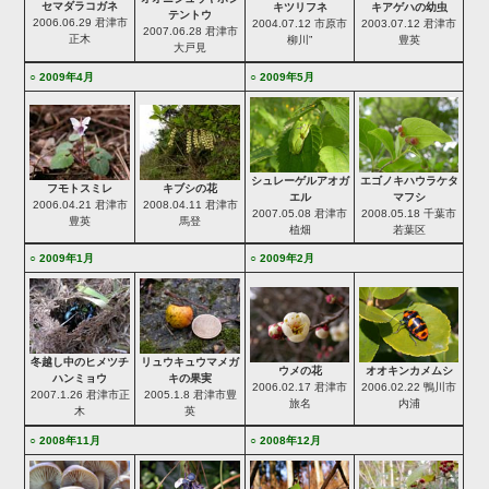
セマダラコガネ
キツリフネ
キアゲハの幼虫
テントウ
2006.06.29 君津市
2004.07.12 市原市
2003.07.12 君津市
2007.06.28 君津市
正木
柳川”
豊英
大戸見
○ 2009年4月
○ 2009年5月
シュレーゲルアオガ
エゴノキハウラケタ
フモトスミレ
キブシの花
エル
マフシ
2006.04.21 君津市
2008.04.11 君津市
2007.05.08 君津市
2008.05.18 千葉市
豊英
馬登
植畑
若葉区
○ 2009年1月
○ 2009年2月
冬越し中のヒメツチ
リュウキュウマメガ
ウメの花
オオキンカメムシ
ハンミョウ
キの果実
2006.02.17 君津市
2006.02.22 鴨川市
2007.1.26 君津市正
2005.1.8 君津市豊
旅名
内浦
木
英
○ 2008年11月
○ 2008年12月