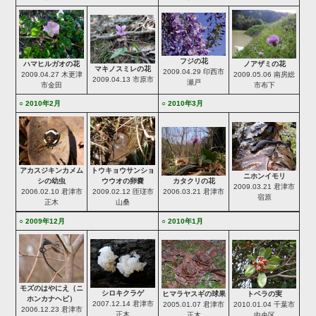
フジの花
ノアザミの花
ハマヒルガオの花
マキノスミレの花
2009.04.29 印西市
2009.05.06 南房総
2009.04.27 木更津
2009.04.13 市原市
瀬戸
市布下
市金田
○ 2010年2月
○ 2010年3月
アカスジキンカメム
トウキョウサンショ
ニホンイモリ
カタクリの花
シの幼虫
ウウオの卵嚢
2009.03.21 君津市
2006.03.21 君津市
2006.02.10 君津市
2009.02.12 匝瑳市
宿原
正木
山桑
○ 2009年12月
○ 2010年1月
モズのはやにえ（ニ
シロキクラゲ
ヒマラヤスギの球果
トベラの実
ホンカナヘビ）
2007.12.14 君津市
2005.01.07 君津市
2010.01.04 千葉市
2006.12.23 君津市
正木
正木
中央区