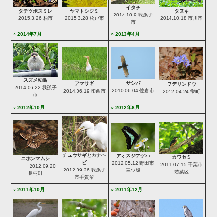
イタチ
タヌキ
タチツボスミレ
ヤマトシジミ
2014.10.9 我孫子
2014.10.18 市川市
2015.3.26 柏市
2015.3.28 松戸市
市
○ 2014年7月
○ 2013年4月
スズメ幼鳥
サシバ
アマサギ
フデリンドウ
2014.06.22 我孫子
2010.06.04 佐倉市
2014.06.19 印西市
2012.04.24 栄町
市
○ 2012年10月
○ 2012年6月
チュウサギとカナヘ
アオスジアゲハ
カワセミ
ニホンマムシ
ビ
2012.05.12 野田市
2011.07.15 千葉市
2012.09.20
2012.09.26 我孫子
三ツ堀
若葉区
長柄町
市手賀沼
○ 2011年10月
○ 2011年12月