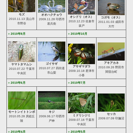
モズ
オオハクチョウ
オシドリ（オス）
コガモ（オス）
2010.11.13 流山市
2009.11.28 印西市
2010.12.23 佐倉市
2011.01.03 成田市
市野谷
甚兵衛
坂戸
大竹
○ 2010年8月
○ 2010年10月
アキアカネ
ゴイサギ
ヤマトタマムシ
アサギマダラ
2010.09.26 野田市
2010.07.27 四街道
2010.07.22 千葉市
2009.10.18 君津市
関宿台町
市山梨
中央区
小香
○ 2010年6月
○ 2010年7月
キジ
モートンイトトンボ
セッカ
ミドリシジミ
2009.06.17 印西市
2010.05.28 房総丘
2009.07.09 印旛沼
2009.07.16 千葉市
戸神
陵
中央区
○ 2010年4月
○ 2010年5月