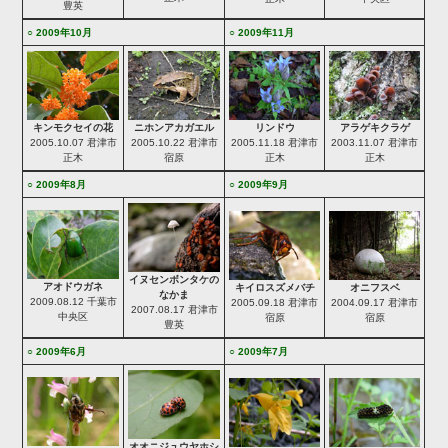
豊英
○ 2009年10月
○ 2009年11月
リンドウ
アラゲキクラゲ
キンモクセイの花
ニホンアカガエル
2005.11.18 君津市
2003.11.07 君津市
2005.10.07 君津市
2005.10.22 君津市
正木
正木
正木
宿原
○ 2009年8月
○ 2009年9月
イヌセンボンタケの
アオドウガネ
キイロスズメバチ
オニフスベ
なかま
2009.08.12 千葉市
2005.09.18 君津市
2004.09.17 君津市
2007.08.17 君津市
中央区
宿原
宿原
豊英
○ 2009年6月
○ 2009年7月
オオニジュウヤホシ