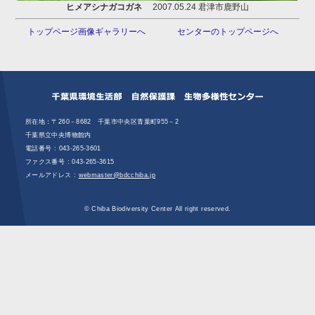
ヒメアシナガコガネ
2007.05.24 君津市鹿野山
トップページ画像ギャラリーへ
センターのトップページへ
所在地：〒260－8682 千葉市中央区青葉町955－2
千葉県立中央博物館内
電話番号 :
043-265-3601
ファクス番号 : 043‐265‐3615
メールアドレス :
webmaster@bdcchiba.jp
© Chiba Biodiversity Center All right reserved.