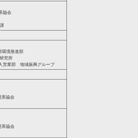
系協会
策課
部環境推進部
術研究所
法人営業部 地域振興グループ
態系協会
態系協会