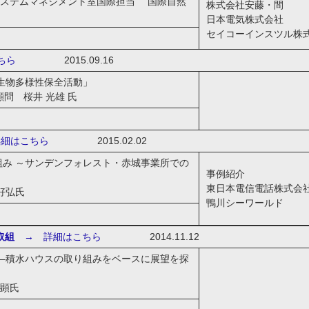
システムマネジメント室国際担当 国際自然
株式会社安藤・間
日本電気株式会社
セイコーインスツル株
ちら
2015.09.16
の生物多様性保全活動」
問 桜井 光雄 氏
細はこちら
2015.02.02
組み ～サンデンフォレスト・赤城事業所での
事例紹介
東日本電信電話株式会
好弘氏
鴨川シーワールド
取組
→ 詳細はこちら
2014.11.12
 ―積水ハウスの取り組みをベースに展望を探
正顕氏