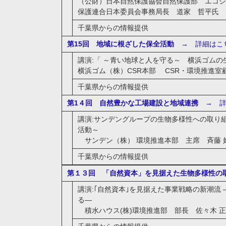
（公財）日本自然保護協会自然保護部 エコ
保護連合日本委員会事務局長 道家 哲平氏
千葉県からの情報提供
第15回
地域に根ざした保全活動
→ 詳細はこ
講演:「 ～青い地球と人を守る～ 横浜ゴム
横浜ゴム（株）CSR本部 CSR・環境推進室顧
千葉県からの情報提供
第1４回 自然豊かな工場建設と地域連携
→ 詳
講演:サンデングループの生物多様性への取り
活動～
サンデン（株） 環境推進本部 主席 斉藤 
千葉県からの情報提供
第１３回 「自然資本」を見据えた生物多様性の
講演:｢自然資本｣を見据えた事業戦略の新潮流
る―
積水ハウス(株)環境推進部 部長 佐々木 