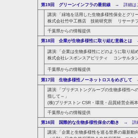
第19回 グリーンインフラの最前線
→ 詳細は
講演:「緑地を活用した生物多様性保全とグリー
株式会社竹中工務店 技術研究所 リサーチフ
千葉県からの情報提供
第18回 企業が生物多様性に取り組む意義とは
→
講演:「企業は生物多様性にどのように取り組
株式会社レスポンスアビリティ コンサルタン
千葉県からの情報提供
第17回 生物多様性ノーネットロスをめざして
→
講演:「ブリヂストングループの生物多様性へ
指して～」
(株)ブリヂストン CSR・環境・品質経営企画
千葉県からの情報提供
第16回 国際的な生物多様性保全の動き
→ 詳
講演:「企業と生物多様性を巡る世界の最新動