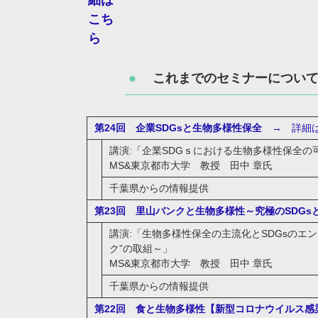
細は
こち
ら
●
これまでのセミナーについ
第24回 企業SDGsと生物多様性保全
→ 詳細は
講演:「企業SDGｓにおける生物多様性保全
MS&東京都市大学 教授 田中 章氏
千葉県からの情報提供
第23回 里山バンクと生物多様性～究極のSDG
講演:「生物多様性保全の主流化とSDGsのエ
ク”の取組～」
MS&東京都市大学 教授 田中 章氏
千葉県からの情報提供
第22回 食と生物多様性【新型コロナウイルス感