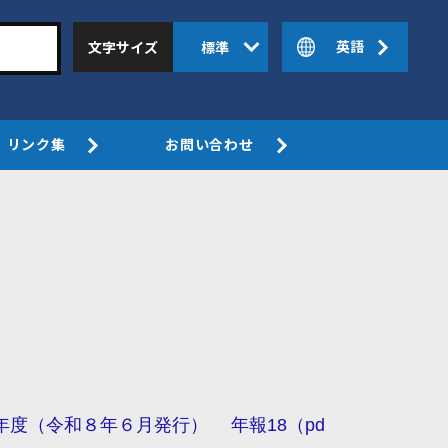
英語
文字サイズ
標準
リンク集
お問い合わせ
度（令和８年６月発行） 年報18（pd