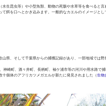
（水生昆虫等）や小型魚類、動物の死骸や水草等を食べると言
って餌を口へとかき込みます。一般的なカエルのイメージとし
歌山県、そして千葉県からの捕獲記録があり、一部地域では野
）、神崎町、酒々井町、長柄町、袖ケ浦市等の河川や用水路で
数十個体のアフリカツメガエルが新たに発見されました（
生物