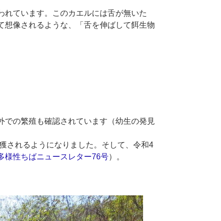
われています。このカエルには舌が無いた
て想像されるような、「舌を伸ばして餌生物
外での繁殖も確認されています（幼生の発見
捕獲されるようになりました。そして、令和4
多様性ちばニュースレター76号
）。