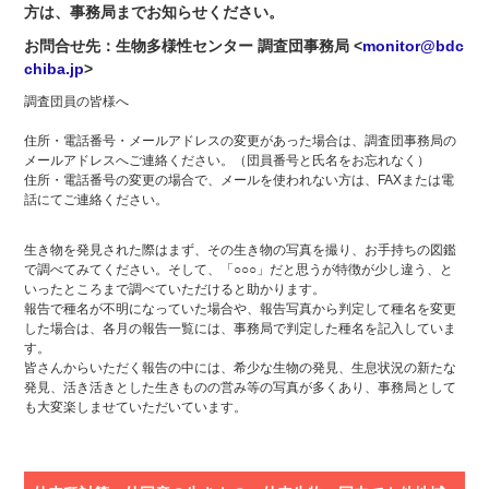
方は、事務局までお知らせください。
お問合せ先：生物多様性センター 調査団事務局 <
monitor@bdc
chiba.jp
>
調査団員の皆様へ
住所・電話番号・メールアドレスの変更があった場合は、調査団事務局の
メールアドレスへご連絡ください。（団員番号と氏名をお忘れなく）
住所・電話番号の変更の場合で、メールを使われない方は、FAXまたは電
話にてご連絡ください。
生き物を発見された際はまず、その生き物の写真を撮り、お手持ちの図鑑
で調べてみてください。そして、「○○○」だと思うが特徴が少し違う、と
いったところまで調べていただけると助かります。
報告で種名が不明になっていた場合や、報告写真から判定して種名を変更
した場合は、各月の報告一覧には、事務局で判定した種名を記入していま
す。
皆さんからいただく報告の中には、希少な生物の発見、生息状況の新たな
発見、活き活きとした生きものの営み等の写真が多くあり、事務局として
も大変楽しませていただいています。