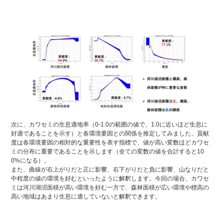
次に、カワセミの生息適地率（0-1.0の範囲の値で、1.0に近いほど生息に
好適であることを示す）と各環境要因との関係を推定してみました。貢献
度は各環境要因の相対的な重要性を表す指標で、値が高い変数ほどカワセ
ミの分布に重要であることを示します（全ての変数の値を合計すると10
0%になる）。
また、曲線が右上がりだと正に影響、右下がりだと負に影響、山なりだと
中程度の値の環境を好むといったように解釈します。今回の場合、カワセ
ミは河川湖沼面積が高い環境を好む一方で、森林面積が広い環境や標高の
高い地域はあまり生息に適していないと解釈できます。