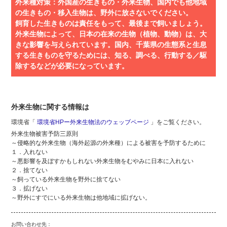
外来種対策：外国産の生きもの・外来生物、国内でも他地域
の生きもの・移入生物は、野外に放さないでください。
飼育した生きものは責任をもって、最後まで飼いましょう。
外来生物によって、日本の在来の生物（植物、動物）は、大
きな影響を与えられています。国内、千葉県の生態系と生息
する生きものを守るためには、知る、調べる、行動する／駆
除するなどが必要になっています。
外来生物に関する情報は
環境省「
環境省HPー外来生物法のウェッブページ
」をご覧ください。
外来生物被害予防三原則
～侵略的な外来生物（海外起源の外来種）による被害を予防するために
１．入れない
～悪影響を及ぼすかもしれない外来生物をむやみに日本に入れない
２．捨てない
～飼っている外来生物を野外に捨てない
３．拡げない
～野外にすでにいる外来生物は他地域に拡げない。
お問い合わせ先：