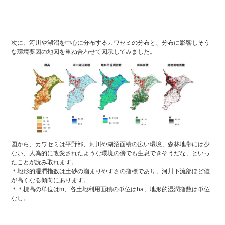
次に、河川や湖沼を中心に分布するカワセミの分布と、分布に影響しそう
な環境要因の地図を重ね合わせて図示してみました。
図から、カワセミは平野部、河川や湖沼面積の広い環境、森林地帯には少
ない、人為的に改変されたような環境の傍でも生息できそうだな、といっ
たことが読み取れます。
＊地形的湿潤指数は土砂の溜まりやすさの指標であり、河川下流部ほど値
が高くなる傾向にあります。
＊＊標高の単位はm、各土地利用面積の単位はha、地形的湿潤指数は単位
なし。