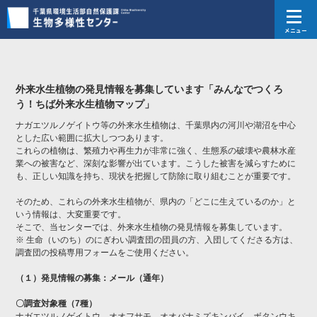
メニュー
外来水生植物の発見情報を募集しています「みんなでつくろ
う！ちば外来水生植物マップ」
ナガエツルノゲイトウ等の外来水生植物は、千葉県内の河川や湖沼を中心
とした広い範囲に拡大しつつあります。
これらの植物は、繁殖力や再生力が非常に強く、生態系の破壊や農林水産
業への被害など、深刻な影響が出ています。こうした被害を減らすために
も、正しい知識を持ち、現状を把握して防除に取り組むことが重要です。
そのため、これらの外来水生植物が、県内の「どこに生えているのか」と
いう情報は、大変重要です。
そこで、当センターでは、外来水生植物の発見情報を募集しています。
※ 生命（いのち）のにぎわい調査団の団員の方、入団してくださる方は、
調査団の投稿専用フォームをご使用ください。
（１）発見情報の募集：メール（通年）
〇調査対象種（
7
種）
ナガエツルノゲイトウ、オオフサモ、オオバナミズキンバイ、ボタンウキ