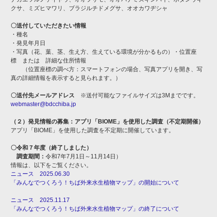
クサ、ミズヒマワリ、ブラジルチドメグサ、オオカワヂシャ
〇送付していただきたい情報
・種名
・発見年月日
・写真（花、葉、茎、生え方、生えている環境が分かるもの）・位置座
標 または 詳細な住所情報
（位置座標の調べ方：スマートフォンの場合、写真アプリを開き、写
真の詳細情報を表示すると見られます。）
〇送付先メールアドレス
※送付可能なファイルサイズは3Mまでです。
webmaster@bdcchiba.jp
（２）発見情報の募集：アプリ「
BIOME
」を使用した調査（不定期開催）
アプリ「BIOME」を使用した調査を不定期に開催しています。
〇令和７年度（終了しました）
調査期間：
令和7年7月1日～11月14日）
情報は、以下をご覧ください。
ニュース 2025.06.30
「みんなでつくろう！ちば外来水生植物マップ」の開始について
ニュース 2025.11.17
「みんなでつくろう！ちば外来水生植物マップ」の終了について