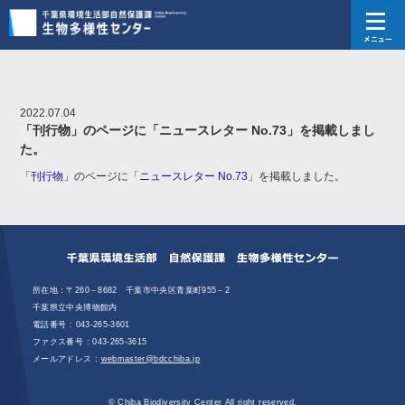
メニュー
2022.07.04
「刊行物」のページに「ニュースレター No.73」を掲載しまし
た。
「
刊行物
」のページに「
ニュースレター No.73
」を掲載しました。
所在地：〒260－8682 千葉市中央区青葉町955－2
千葉県立中央博物館内
電話番号 :
043-265-3601
ファクス番号 : 043‐265‐3615
メールアドレス :
webmaster@bdcchiba.jp
© Chiba Biodiversity Center All right reserved.