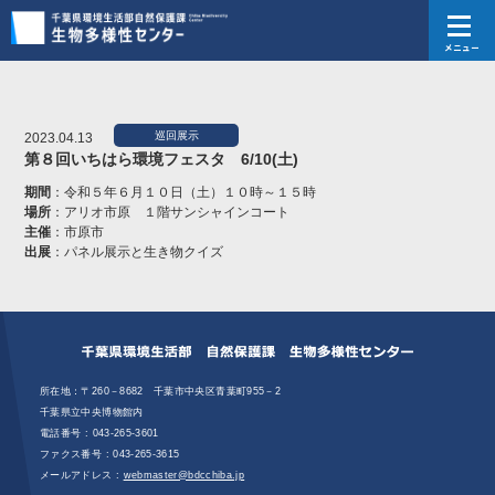
メニュー
巡回展示
2023.04.13
第８回いちはら環境フェスタ 6/10(土)
期間
：令和５年６月１０日（土）１０時～１５時
場所
：アリオ市原 １階サンシャインコート
主催
：市原市
出展
：パネル展示と生き物クイズ
所在地：〒260－8682 千葉市中央区青葉町955－2
千葉県立中央博物館内
電話番号 :
043-265-3601
ファクス番号 : 043‐265‐3615
メールアドレス :
webmaster@bdcchiba.jp