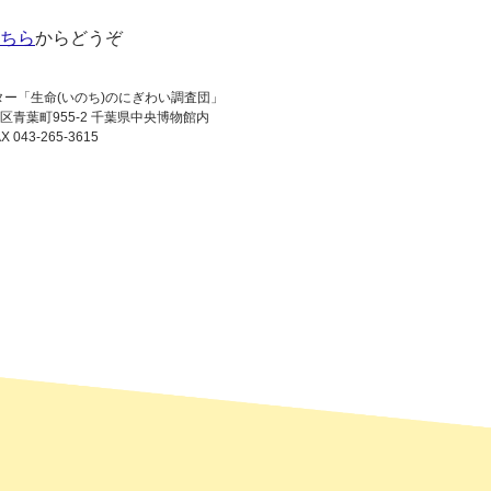
ちら
からどうぞ
ター
「生命(いのち)のにぎわい調査団」
央区青葉町955-2
千葉県中央博物館内
X 043-265-3615