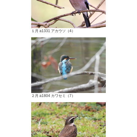
１月 a1331 アカウソ（4）
２月 a1804 カワセミ（7）