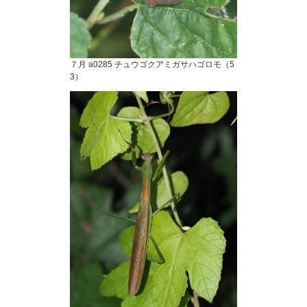
７月 a0285 チュウゴクアミガサハゴロモ（5
3）